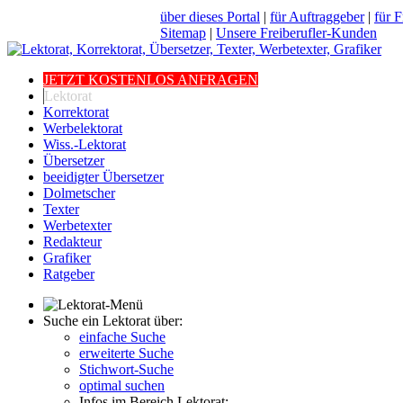
über dieses Portal
|
für Auftraggeber
|
für F
Sitemap
|
Unsere Freiberufler-Kunden
JETZT KOSTENLOS ANFRAGEN
Lektorat
Korrektorat
Werbelektorat
Wiss.-Lektorat
Übersetzer
beeidigter Übersetzer
Dolmetscher
Texter
Werbetexter
Redakteur
Grafiker
Ratgeber
Suche ein Lektorat über:
einfache Suche
erweiterte Suche
Stichwort-Suche
optimal suchen
Infos im Bereich Lektorat: