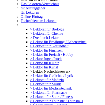
Das Lektoren-Verzeichnis
für Auftraggeber
für Lektoren
Online-Eintrag
Fachgebiete im Lektorat
> Lektorat für Biologie
> Lektorat für Chemie
> Drehbuch-Lektor
> Lektor für Ernährung / Lebensmittel
> Lektorat für Gesundheit
> Lektor für Finanzen
> Lektor für Freizeit / Hobby
> Lektor Jugendbuch
> Lektor für Kultur
> Lektor für Kunst
> Lektor Nachschlagewerk
> Lektor für Gedichte / Lyrik
> Lektorat für Medizin
> Lektorat für Musik
> Lektor für Medizintechnik
> Lektorat für Pharmazie
> Lektorat für Sport / Fitness
> Lektorat für Touristik / Tourismus