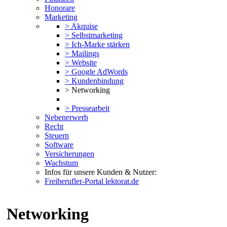
Honorare
Marketing
> Akquise
> Selbstmarketing
> Ich-Marke stärken
> Mailings
> Website
> Google AdWords
> Kundenbindung
> Networking
> Pressearbeit
Nebenerwerb
Recht
Steuern
Software
Versicherungen
Wachstum
Infos für unsere Kunden & Nutzer:
Freiberufler-Portal lektorat.de
Networking