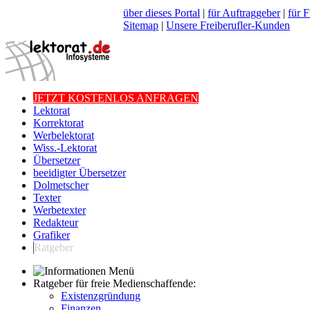
über dieses Portal
|
für Auftraggeber
|
für F
Sitemap
|
Unsere Freiberufler-Kunden
JETZT KOSTENLOS ANFRAGEN
Lektorat
Korrektorat
Werbelektorat
Wiss.-Lektorat
Übersetzer
beeidigter Übersetzer
Dolmetscher
Texter
Werbetexter
Redakteur
Grafiker
Ratgeber
Ratgeber für freie Medienschaffende:
Existenzgründung
Finanzen