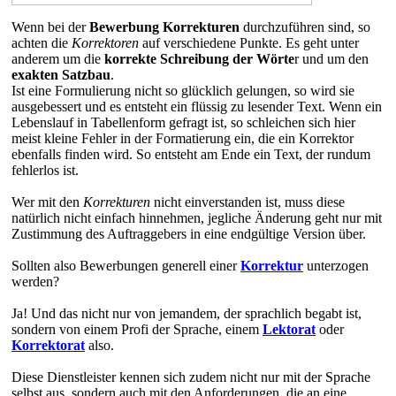
Wenn bei der
Bewerbung Korrekturen
durchzuführen sind, so
achten die
Korrektoren
auf verschiedene Punkte. Es geht unter
anderem um die
korrekte Schreibung der Wörte
r und um den
exakten Satzbau
.
Ist eine Formulierung nicht so glücklich gelungen, so wird sie
ausgebessert und es entsteht ein flüssig zu lesender Text. Wenn ein
Lebenslauf in Tabellenform gefragt ist, so schleichen sich hier
meist kleine Fehler in der Formatierung ein, die ein Korrektor
ebenfalls finden wird. So entsteht am Ende ein Text, der rundum
fehlerlos ist.
Wer mit den
Korrekturen
nicht einverstanden ist, muss diese
natürlich nicht einfach hinnehmen, jegliche Änderung geht nur mit
Zustimmung des Auftraggebers in eine endgültige Version über.
Sollten also Bewerbungen generell einer
Korrektur
unterzogen
werden?
Ja! Und das nicht nur von jemandem, der sprachlich begabt ist,
sondern von einem Profi der Sprache, einem
Lektorat
oder
Korrektorat
also.
Diese Dienstleister kennen sich zudem nicht nur mit der Sprache
selbst aus, sondern auch mit den Anforderungen, die an eine