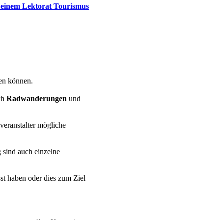
 einem Lektorat Tourismus
den können.
ch
Radwanderungen
und
everanstalter mögliche
g sind auch einzelne
sst haben oder dies zum Ziel