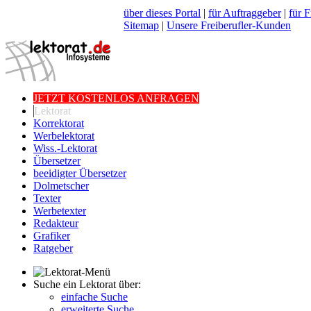
über dieses Portal
|
für Auftraggeber
|
für F
Sitemap
|
Unsere Freiberufler-Kunden
JETZT KOSTENLOS ANFRAGEN
Lektorat
Korrektorat
Werbelektorat
Wiss.-Lektorat
Übersetzer
beeidigter Übersetzer
Dolmetscher
Texter
Werbetexter
Redakteur
Grafiker
Ratgeber
Suche ein Lektorat über:
einfache Suche
erweiterte Suche