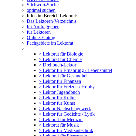
Stichwort-Suche
optimal suchen
Infos im Bereich Lektorat:
Das Lektoren-Verzeichnis
für Auftraggeber
für Lektoren
Online-Eintrag
Fachgebiete im Lektorat
> Lektorat für Biologie
> Lektorat für Chemie
> Drehbuch-Lektor
> Lektor für Ernährung / Lebensmittel
> Lektorat für Gesundheit
> Lektor für Finanzen
> Lektor für Freizeit / Hobby
> Lektor Jugendbuch
> Lektor für Kultur
> Lektor für Kunst
> Lektor Nachschlagewerk
> Lektor für Gedichte / Lyrik
> Lektorat für Medizin
> Lektorat für Musik
> Lektor für Medizintechnik
> Lektorat für Pharmazie