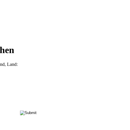
chen
and, Land: