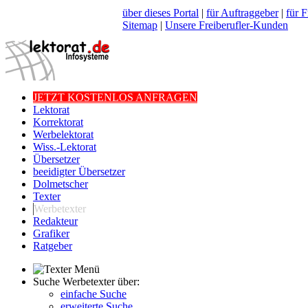
über dieses Portal
|
für Auftraggeber
|
für F
Sitemap
|
Unsere Freiberufler-Kunden
JETZT KOSTENLOS ANFRAGEN
Lektorat
Korrektorat
Werbelektorat
Wiss.-Lektorat
Übersetzer
beeidigter Übersetzer
Dolmetscher
Texter
Werbetexter
Redakteur
Grafiker
Ratgeber
Suche Werbetexter über:
einfache Suche
erweiterte Suche