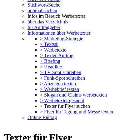
Stichwort-Suche
optimal suchen
Infos im Bereich Werbetexter:
über das Verzeichnis
für Auftraggeber
Informationen über Werbetexter
> Marketing-Strategie
> Textstil
> Werbetexte
> Texter-Auftrag
> Briefing
> Headline
> TV-Spot schreiben
> Funk-Spot schreiben
> Anzeigen texten
> Werbebrief texten
> Slogan und Claims werbetexten
> Werbetexter gesucht
> Texter für Flyer suchen
> Flyer für Tagung und Messe texten
Online-Eintrag
Texter für Flyer