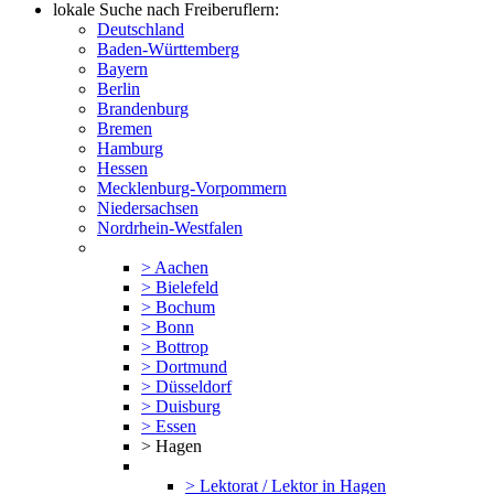
lokale Suche nach Freiberuflern:
Deutschland
Baden-Württemberg
Bayern
Berlin
Brandenburg
Bremen
Hamburg
Hessen
Mecklenburg-Vorpommern
Niedersachsen
Nordrhein-Westfalen
> Aachen
> Bielefeld
> Bochum
> Bonn
> Bottrop
> Dortmund
> Düsseldorf
> Duisburg
> Essen
> Hagen
> Lektorat / Lektor in Hagen