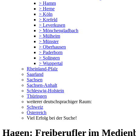
> Hamm
> Herne
> Köln
> Krefeld
> Leverkusen
> Mönchengladbach
> Mülheim
> Münster
> Oberhausen
> Paderborn
> Solingen
> Wuppertal
Rheinland-Pfalz
Saarland
Sachsen
Sachsen-Anhalt
Schleswig-Holstein
Thüringen
weiterer deutschsprachiger Raum:
Schweiz
Österreich
Viel Erfolg bei der Suche!
Hagen: Freiberufler im Medien