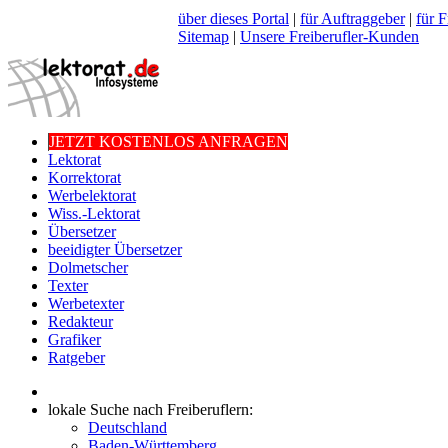
über dieses Portal
|
für Auftraggeber
|
für F
Sitemap
|
Unsere Freiberufler-Kunden
JETZT KOSTENLOS ANFRAGEN
Lektorat
Korrektorat
Werbelektorat
Wiss.-Lektorat
Übersetzer
beeidigter Übersetzer
Dolmetscher
Texter
Werbetexter
Redakteur
Grafiker
Ratgeber
lokale Suche nach Freiberuflern:
Deutschland
Baden-Württemberg