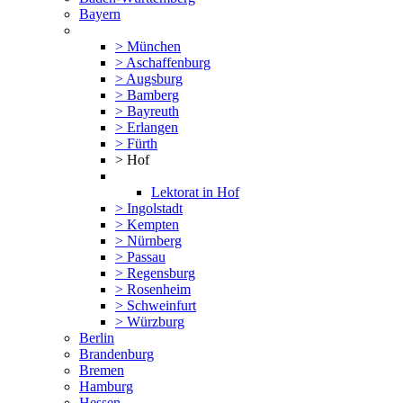
Bayern
> München
> Aschaffenburg
> Augsburg
> Bamberg
> Bayreuth
> Erlangen
> Fürth
> Hof
Lektorat in Hof
> Ingolstadt
> Kempten
> Nürnberg
> Passau
> Regensburg
> Rosenheim
> Schweinfurt
> Würzburg
Berlin
Brandenburg
Bremen
Hamburg
Hessen