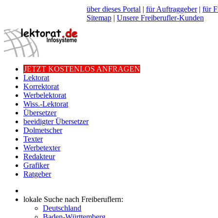
über dieses Portal
|
für Auftraggeber
|
für F
Sitemap
|
Unsere Freiberufler-Kunden
JETZT KOSTENLOS ANFRAGEN
Lektorat
Korrektorat
Werbelektorat
Wiss.-Lektorat
Übersetzer
beeidigter Übersetzer
Dolmetscher
Texter
Werbetexter
Redakteur
Grafiker
Ratgeber
lokale Suche nach Freiberuflern:
Deutschland
Baden-Württemberg