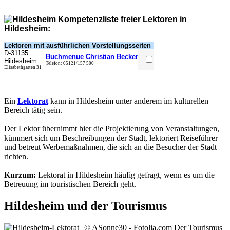
Kompetenzliste freier Lektoren in
Hildesheim:
Lektoren mit ausführlichen Vorstellungsseiten
D-
31135
Buchmenue Christian Becker
Hildesheim
Telefon:
05121/157 500
Elisabethgarten 31
Ein
Lektorat
kann in Hildesheim unter anderem im kulturellen
Bereich tätig sein.
Der Lektor übernimmt hier die Projektierung von Veranstaltungen,
kümmert sich um Beschreibungen der Stadt, lektoriert Reiseführer
und betreut Werbemaßnahmen, die sich an die Besucher der Stadt
richten.
Kurzum:
Lektorat in Hildesheim häufig gefragt, wenn es um die
Betreuung im touristischen Bereich geht.
Hildesheim und der Tourismus
© ASonne30 - Fotolia.com
Der Tourismus