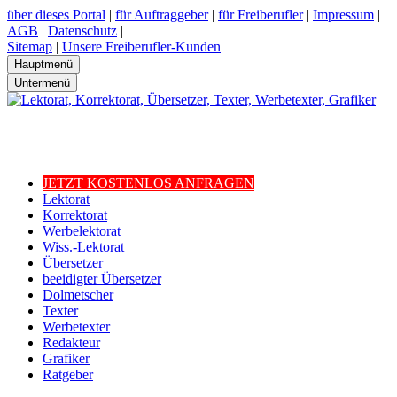
über dieses Portal
|
für Auftraggeber
|
für Freiberufler
|
Impressum
|
AGB
|
Datenschutz
|
Sitemap
|
Unsere Freiberufler-Kunden
Hauptmenü
Untermenü
JETZT KOSTENLOS ANFRAGEN
Lektorat
Korrektorat
Werbelektorat
Wiss.-Lektorat
Übersetzer
beeidigter Übersetzer
Dolmetscher
Texter
Werbetexter
Redakteur
Grafiker
Ratgeber