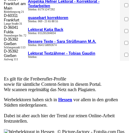
Angelika Hefner Lektorat - Korrektorat -
Frankfurt am
Textarbeiten
Main
Telefon:
0179 5247292
Röderbergweg 21
D-
60311
quasebart korrektoren
Frankfurt
Telefon:
069 - 21 65 88 55
Lange Straße 31
D-
36041
Lektorat Katja Back
Fulda
Telefon:
015205304034
Neuenberger Str. 72
D-
35392
Bessere Texte - Sara Strüßmann M.A.
Gießen
Telefon:
0641/58092674
Schlangenzahl 113
D-
35392
Lektorat Textzähmer - Tobias Gaudin
Gießen
Telefon:
Aulweg 111
Es gilt für die Freiberufler-Profile
sowie für sämtliche Content-Seiten in diesem Portal.
Wir scannen regelmäßig das Netz nach Plagiaten.
Werbelektoren haben sich in
Hessen
vor allem in den großen
Städten niedergelassen.
Dabei ist aber auch hier der Trend zur reinen Online-Arbeit
festzustellen.
© Picture-factory - Fotolia.com
Das