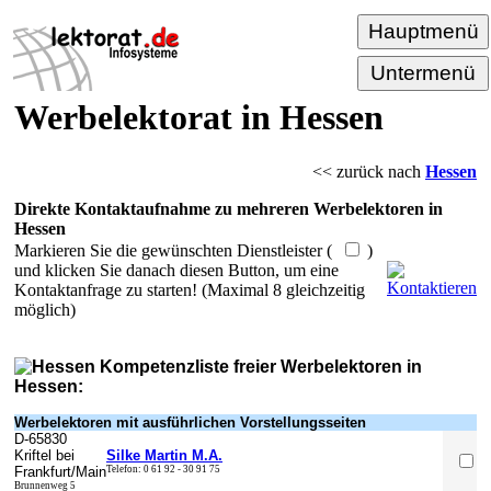
Hauptmenü
Untermenü
Werbelektorat in Hessen
<< zurück nach
Hessen
Direkte Kontaktaufnahme zu mehreren Werbelektoren in
Hessen
Markieren Sie die gewünschten Dienstleister (
)
und klicken Sie danach diesen Button, um eine
Kontaktanfrage zu starten! (Maximal 8 gleichzeitig
möglich)
Kompetenzliste freier Werbelektoren in
Hessen:
Werbelektoren mit ausführlichen Vorstellungsseiten
D-
65830
Kriftel bei
Silke Martin M.A.
Frankfurt/Main
Telefon:
0 61 92 - 30 91 75
Brunnenweg 5