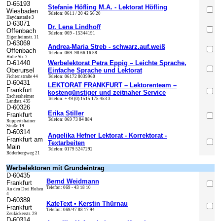
D-
65193
Stefanie Höfling M.A. - Lektorat Höfling
Wiesbaden
Telefon:
0611 / 20 42 56 20
Haydnstraße 3
D-
63071
Dr. Lena Lindhoff
Offenbach
Telefon:
069 - 15344191
Eigenheimstr. 11
D-
63069
Andrea-Maria Streb - schwarz.auf.weiß
Offenbach
Telefon:
069- 98 66 16 58
Hohe Str. 7
D-
61440
Werbelektorat Petra Eppig – Leichte Sprache,
Oberursel
Einfache Sprache und Lektorat
Fichtenstraße 44
Telefon:
06172 8039960
D-
60431
LEKTORAT FRANKFURT – Lektorenteam –
Frankfurt
kostengünstiger und zeitnaher Service
Eschersheimer
Telefon:
+ 49 (0) 1515 175 453 3
Landstr. 435
D-
60326
Erika Stiller
Frankfurt
Telefon:
069 73 84 884
Ruppertshainer
Straße 19
D-
60314
Angelika Hefner Lektorat - Korrektorat -
Frankfurt am
Textarbeiten
Main
Telefon:
0179 5247292
Röderbergweg 21
Werbelektoren mit Grundeintrag
D-
60435
Bernd Weidmann
Frankfurt
Telefon:
069 - 43 18 10
An den Drei Hohen
4
D-
60389
KateText • Kerstin Thürnau
Frankfurt
Telefon:
069/47 88 17 94
Zeuläckerstr. 29
D-
60314