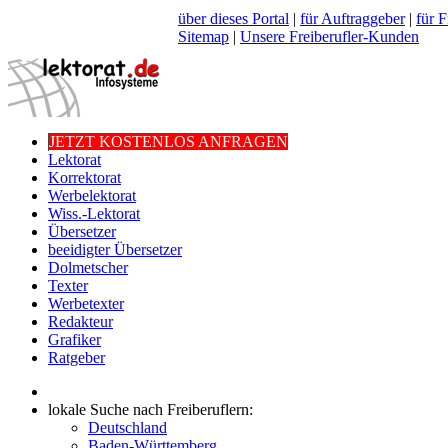
über dieses Portal
|
für Auftraggeber
|
für F
Sitemap
|
Unsere Freiberufler-Kunden
JETZT KOSTENLOS ANFRAGEN
Lektorat
Korrektorat
Werbelektorat
Wiss.-Lektorat
Übersetzer
beeidigter Übersetzer
Dolmetscher
Texter
Werbetexter
Redakteur
Grafiker
Ratgeber
lokale Suche nach Freiberuflern:
Deutschland
Baden-Württemberg