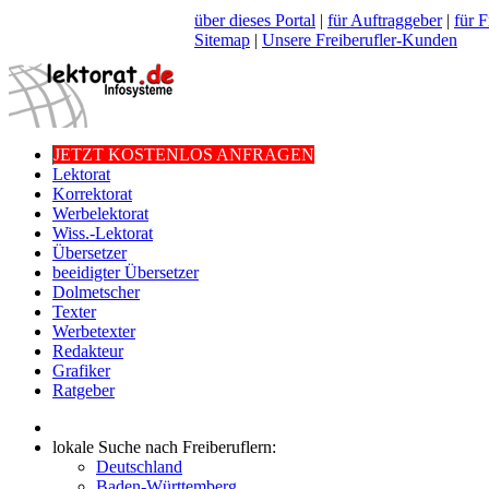
über dieses Portal
|
für Auftraggeber
|
für F
Sitemap
|
Unsere Freiberufler-Kunden
JETZT KOSTENLOS ANFRAGEN
Lektorat
Korrektorat
Werbelektorat
Wiss.-Lektorat
Übersetzer
beeidigter Übersetzer
Dolmetscher
Texter
Werbetexter
Redakteur
Grafiker
Ratgeber
lokale Suche nach Freiberuflern:
Deutschland
Baden-Württemberg