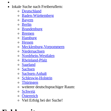
lokale Suche nach Freiberuflern:
Deutschland
Baden-Württemberg
Bayern
Berlin
Brandenburg
Bremen
Hamburg
Hessen
Mecklenburg-Vorpommern
Niedersachsen
Nordrhein-Westfalen
Rheinland-Pfalz
Saarland
Sachsen
Sachsen-Anhalt
Schleswig-Holstein
Thüringen
weiterer deutschsprachiger Raum:
Schweiz
Österreich
Viel Erfolg bei der Suche!