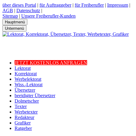
über dieses Portal
|
für Auftraggeber
|
für Freiberufler
|
Impressum
|
AGB
|
Datenschutz
|
Sitemap
|
Unsere Freiberufler-Kunden
Hauptmenü
Untermenü
JETZT KOSTENLOS ANFRAGEN
Lektorat
Korrektorat
Werbelektorat
Wiss.-Lektorat
Übersetzer
beeidigter Übersetzer
Dolmetscher
Texter
Werbetexter
Redakteur
Grafiker
Ratgeber