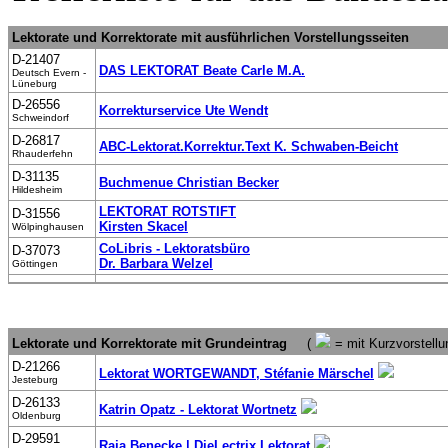
Lektorate und Korrektorate mit ausführlichen Vorstellungsseiten
D-21407
DAS LEKTORAT Beate Carle M.A.
Deutsch Evern -
Lüneburg
D-26556
Korrekturservice Ute Wendt
Schweindorf
D-26817
ABC-Lektorat.Korrektur.Text K. Schwaben-Beicht
Rhauderfehn
D-31135
Buchmenue Christian Becker
Hildesheim
LEKTORAT ROTSTIFT
D-31556
Kirsten Skacel
Wölpinghausen
CoLibris - Lektoratsbüro
D-37073
Dr. Barbara Welzel
Göttingen
Lektorate und Korrektorate mit Grundeintrag
(
= mit Kurzvorstellu
D-21266
Lektorat WORTGEWANDT, Stéfanie Märschel
Jesteburg
D-26133
Katrin Opatz - Lektorat Wortnetz
Oldenburg
D-29591
Raja Benecke | DieLectrix Lektorat