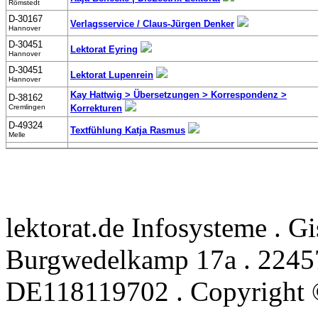
Römstedt
D-30167
Verlagsservice / Claus-Jürgen Denker
Hannover
D-30451
Lektorat Eyring
Hannover
D-30451
Lektorat Lupenrein
Hannover
Kay Hattwig > Übersetzungen > Korrespondenz >
D-38162
Cremlingen
Korrekturen
D-49324
Textfühlung Katja Rasmus
Melle
lektorat.de Infosysteme . G
Burgwedelkamp 17a . 22457
DE118119702 . Copyright 