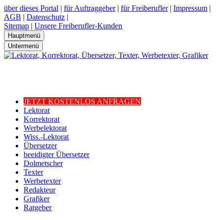
über dieses Portal
|
für Auftraggeber
|
für Freiberufler
|
Impressum
|
AGB
|
Datenschutz
|
Sitemap
|
Unsere Freiberufler-Kunden
Hauptmenü
Untermenü
JETZT KOSTENLOS ANFRAGEN
Lektorat
Korrektorat
Werbelektorat
Wiss.-Lektorat
Übersetzer
beeidigter Übersetzer
Dolmetscher
Texter
Werbetexter
Redakteur
Grafiker
Ratgeber