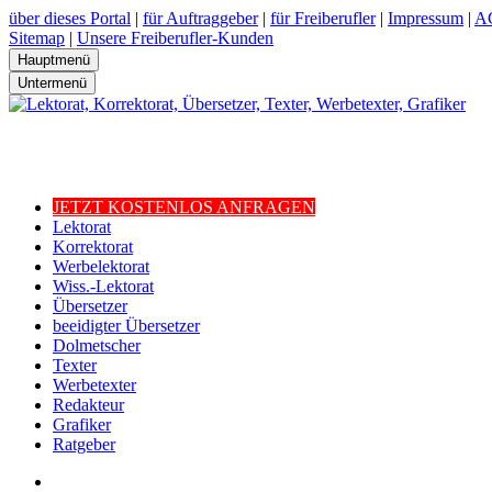
über dieses Portal
|
für Auftraggeber
|
für Freiberufler
|
Impressum
|
A
Sitemap
|
Unsere Freiberufler-Kunden
Hauptmenü
Untermenü
JETZT KOSTENLOS ANFRAGEN
Lektorat
Korrektorat
Werbelektorat
Wiss.-Lektorat
Übersetzer
beeidigter Übersetzer
Dolmetscher
Texter
Werbetexter
Redakteur
Grafiker
Ratgeber