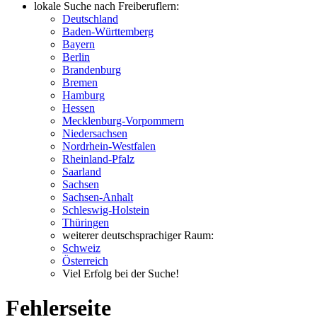
lokale Suche nach Freiberuflern:
Deutschland
Baden-Württemberg
Bayern
Berlin
Brandenburg
Bremen
Hamburg
Hessen
Mecklenburg-Vorpommern
Niedersachsen
Nordrhein-Westfalen
Rheinland-Pfalz
Saarland
Sachsen
Sachsen-Anhalt
Schleswig-Holstein
Thüringen
weiterer deutschsprachiger Raum:
Schweiz
Österreich
Viel Erfolg bei der Suche!
Fehlerseite