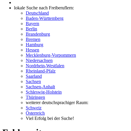
lokale Suche nach Freiberuflern:
Deutschland
Baden-Württemberg
Bayern
Berlin
Brandenburg
Bremen
Hamburg
Hessen
Mecklenburg-Vorpommern
Niedersachsen
Nordrhein-Westfalen
Rheinland-Pfalz
Saarland
Sachsen
Sachsen-Anhalt
Schleswig-Holstein
Thüringen
weiterer deutschsprachiger Raum:
Schweiz
Österreich
Viel Erfolg bei der Suche!