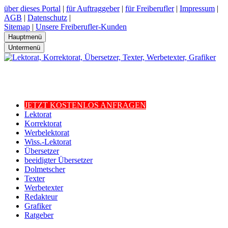
über dieses Portal
|
für Auftraggeber
|
für Freiberufler
|
Impressum
|
AGB
|
Datenschutz
|
Sitemap
|
Unsere Freiberufler-Kunden
Hauptmenü
Untermenü
JETZT KOSTENLOS ANFRAGEN
Lektorat
Korrektorat
Werbelektorat
Wiss.-Lektorat
Übersetzer
beeidigter Übersetzer
Dolmetscher
Texter
Werbetexter
Redakteur
Grafiker
Ratgeber