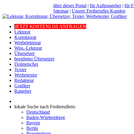
über dieses Portal
|
für Auftraggeber
|
für F
Sitemap
|
Unsere Freiberufler-Kunden
JETZT KOSTENLOS ANFRAGEN
Lektorat
Korrektorat
Werbelektorat
Wiss.-Lektorat
Übersetzer
beeidigter Übersetzer
Dolmetscher
Texter
Werbetexter
Redakteur
Grafiker
Ratgeber
lokale Suche nach Freiberuflern:
Deutschland
Baden-Württemberg
Bayern
Berlin
Brandenburg